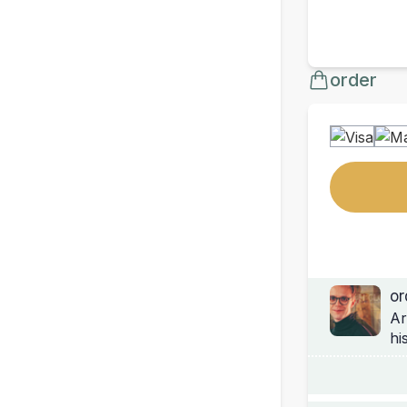
order
or
Ar
hi