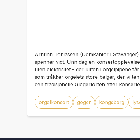
Arnfinn Tobiassen (Domkantor i Stavange
spenner vidt. Unn deg en konsertopplevelse s
uten elektrisitet - der luften i orgelpipene 
som tråkker orgelets store belger, der vi te
den tradisjonelle Glogertorten etter konserte
orgelkonsert
goger
kongsberg
ly