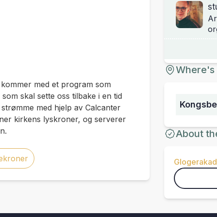
st
Ar
or
Where's 
r) kommer med et program som
om skal sette oss tilbake i en tid
Kongsber
får strømme med hjelp av Calcanter
nner kirkens lyskroner, og serverer
n.
About th
sekroner
Glogerakad