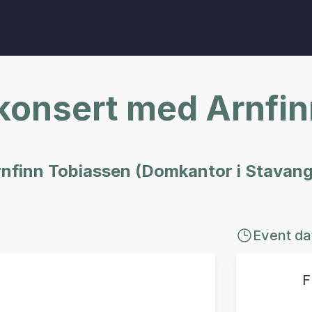
lkonsert med Arnfi
Arnfinn Tobiassen (Domkantor i Stavang
Event da
F