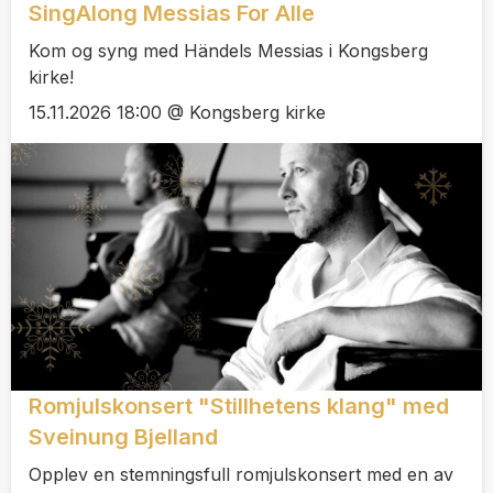
SingAlong Messias For Alle
Kom og syng med Händels Messias i Kongsberg
kirke!
15.11.2026 18:00 @ Kongsberg kirke
Romjulskonsert "Stillhetens klang" med
Sveinung Bjelland
Opplev en stemningsfull romjulskonsert med en av